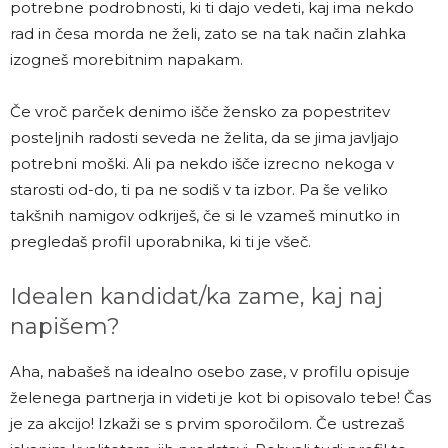
potrebne podrobnosti, ki ti dajo vedeti, kaj ima nekdo
rad in česa morda ne želi, zato se na tak način zlahka
izogneš morebitnim napakam.
Če vroč parček denimo išče žensko za popestritev
posteljnih radosti seveda ne želita, da se jima javljajo
potrebni moški. Ali pa nekdo išče izrecno nekoga v
starosti od-do, ti pa ne sodiš v ta izbor. Pa še veliko
takšnih namigov odkriješ, če si le vzameš minutko in
pregledaš profil uporabnika, ki ti je všeč.
Idealen kandidat/ka zame, kaj naj
napišem?
Aha, nabašeš na idealno osebo zase, v profilu opisuje
želenega partnerja in videti je kot bi opisovalo tebe! Čas
je za akcijo! Izkaži se s prvim sporočilom. Če ustrezaš