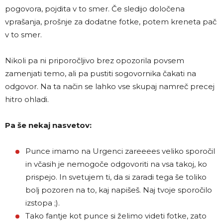
pogovora, pojdita v to smer. Če sledijo določena
vprašanja, prošnje za dodatne fotke, potem kreneta pač
v to smer.
Nikoli pa ni priporočljivo brez opozorila povsem
zamenjati temo, ali pa pustiti sogovornika čakati na
odgovor. Na ta način se lahko vse skupaj namreč precej
hitro ohladi.
Pa še nekaj nasvetov:
Punce imamo na Urgenci zareeees veliko sporočil
in včasih je nemogoče odgovoriti na vsa takoj, ko
prispejo. In svetujem ti, da si zaradi tega še toliko
bolj pozoren na to, kaj napišeš. Naj tvoje sporočilo
izstopa ;).
Tako fantje kot punce si želimo videti fotke, zato