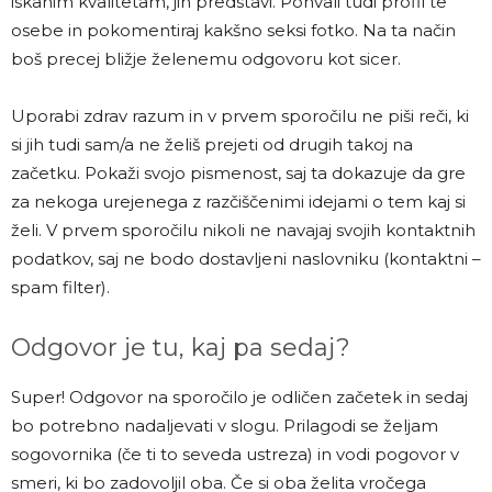
iskanim kvalitetam, jih predstavi. Pohvali tudi profil te
osebe in pokomentiraj kakšno seksi fotko. Na ta način
boš precej bližje želenemu odgovoru kot sicer.
Uporabi zdrav razum in v prvem sporočilu ne piši reči, ki
si jih tudi sam/a ne želiš prejeti od drugih takoj na
začetku. Pokaži svojo pismenost, saj ta dokazuje da gre
za nekoga urejenega z razčiščenimi idejami o tem kaj si
želi. V prvem sporočilu nikoli ne navajaj svojih kontaktnih
podatkov, saj ne bodo dostavljeni naslovniku (kontaktni –
spam filter).
Odgovor je tu, kaj pa sedaj?
Super! Odgovor na sporočilo je odličen začetek in sedaj
bo potrebno nadaljevati v slogu. Prilagodi se željam
sogovornika (če ti to seveda ustreza) in vodi pogovor v
smeri, ki bo zadovoljil oba. Če si oba želita vročega