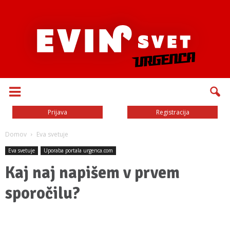
Prijava
Registracija
Domov
Eva svetuje
Eva svetuje
Uporaba portala urgenca.com
Kaj naj napišem v prvem
sporočilu?