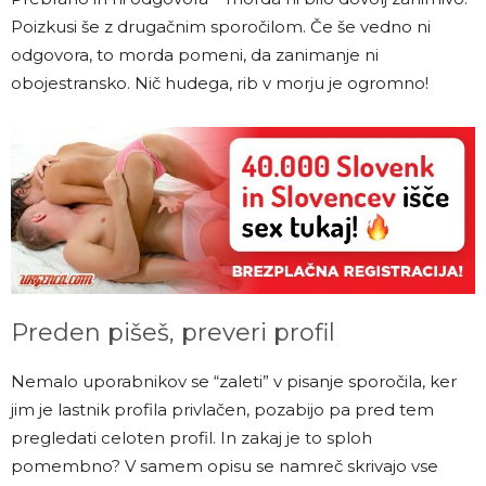
Poizkusi še z drugačnim sporočilom. Če še vedno ni
odgovora, to morda pomeni, da zanimanje ni
obojestransko. Nič hudega, rib v morju je ogromno!
Preden pišeš, preveri profil
Nemalo uporabnikov se “zaleti” v pisanje sporočila, ker
jim je lastnik profila privlačen, pozabijo pa pred tem
pregledati celoten profil. In zakaj je to sploh
pomembno? V samem opisu se namreč skrivajo vse