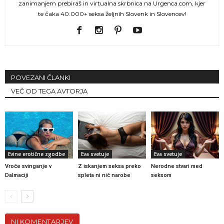
zanimanjem prebiraš in virtualna skrbnica na Urgenca.com, kjer
te čaka 40.000+ seksa željnih Slovenk in Slovencev!
POVEZANI ČLANKI
VEČ OD TEGA AVTORJA
Evine erotične zgodbe
Eva svetuje
Eva svetuje
Vroče svinganje v
Z iskanjem seksa preko
Nerodne stvari med
Dalmaciji
spleta ni nič narobe
seksom
NI KOMENTARJEV