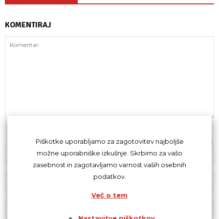
KOMENTIRAJ
Z oddajo komentarja se strinjaš s
kodeksom komentiranja
.
Piškotke uporabljamo za zagotovitev najboljše
možne uporabniške izkušnje. Skrbimo za vašo
zasebnost in zagotavljamo varnost vaših osebnih
podatkov.
Več o tem
Nastavitve piškotkov