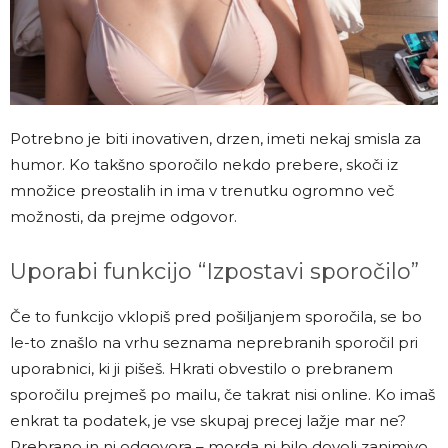
Potrebno je biti inovativen, drzen, imeti nekaj smisla za
humor. Ko takšno sporočilo nekdo prebere, skoči iz
množice preostalih in ima v trenutku ogromno več
možnosti, da prejme odgovor.
Uporabi funkcijo “Izpostavi sporočilo”
Če to funkcijo vklopiš pred pošiljanjem sporočila, se bo
le-to znašlo na vrhu seznama neprebranih sporočil pri
uporabnici, ki ji pišeš. Hkrati obvestilo o prebranem
sporočilu prejmeš po mailu, če takrat nisi online. Ko imaš
enkrat ta podatek, je vse skupaj precej lažje mar ne?
Prebrano in ni odgovora – morda ni bilo dovolj zanimivo.