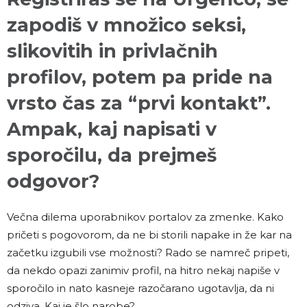
zapodiš v množico seksi,
slikovitih in privlačnih
profilov, potem pa pride na
vrsto čas za “prvi kontakt”.
Ampak, kaj napisati v
sporočilu, da prejmeš
odgovor?
Večna dilema uporabnikov portalov za zmenke. Kako
pričeti s pogovorom, da ne bi storili napake in že kar na
začetku izgubili vse možnosti? Rado se namreč pripeti,
da nekdo opazi zanimiv profil, na hitro nekaj napiše v
sporočilo in nato kasneje razočarano ugotavlja, da ni
odziva. Kaj je šlo narobe?