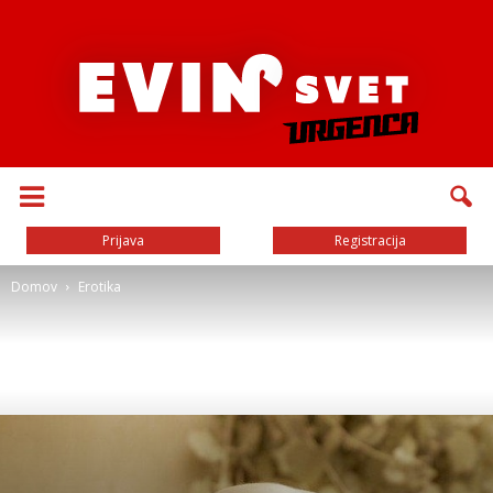
Prijava
Registracija
Domov
Erotika