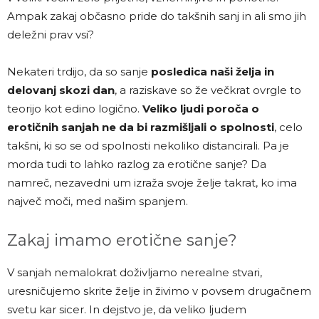
Ampak zakaj občasno pride do takšnih sanj in ali smo jih
deležni prav vsi?
Nekateri trdijo, da so sanje
posledica naši želja in
delovanj skozi dan
, a raziskave so že večkrat ovrgle to
teorijo kot edino logično.
Veliko ljudi poroča o
erotičnih sanjah ne da bi razmišljali o spolnosti
, celo
takšni, ki so se od spolnosti nekoliko distancirali. Pa je
morda tudi to lahko razlog za erotične sanje? Da
namreč, nezavedni um izraža svoje želje takrat, ko ima
največ moči, med našim spanjem.
Zakaj imamo erotične sanje?
V sanjah nemalokrat doživljamo nerealne stvari,
uresničujemo skrite želje in živimo v povsem drugačnem
svetu kar sicer. In dejstvo je, da veliko ljudem