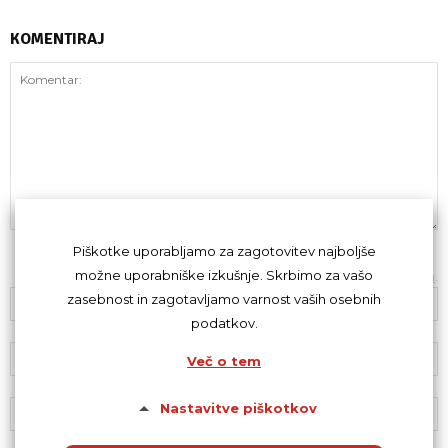
KOMENTIRAJ
Piškotke uporabljamo za zagotovitev najboljše
možne uporabniške izkušnje. Skrbimo za vašo
Z oddajo komentarja se strinjaš s
kodeksom komentiranja
.
zasebnost in zagotavljamo varnost vaših osebnih
podatkov.
Več o tem
Nastavitve piškotkov