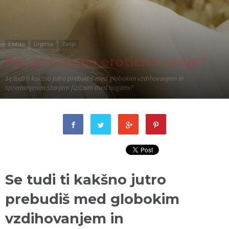
Erotika
Urgenca
Zanjo
Kaj pomenijo erotične sanje?
Se tudi ti kakšno jutro prebudiš med globokim vzdihovanjem in
spremenjenim stanjem fizičnim med nogami?
Se tudi ti kakšno jutro
prebudiš med globokim
vzdihovanjem in