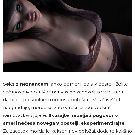
Seks z neznancem
lahko pomeni, da si v postelji želite
več inovativnosti. Partner vas ne zadovoljuje v tej meri,
da bi bili po spolnem odnosu potešeni. Ves čas iščete
nadgradnjo, morda se zato v resnici tudi večkrat
samozadovoljujete.
Skušajte napeljati pogovor v
smeri nečesa novega v postelji, eksperimentirajte.
Za začetek morda le kakšen nov položaj, dodajte kakšno