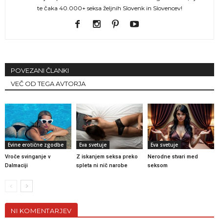
te čaka 40.000+ seksa željnih Slovenk in Slovencev!
POVEZANI ČLANKI
VEČ OD TEGA AVTORJA
Evine erotične zgodbe
Eva svetuje
Eva svetuje
Vroče svinganje v
Z iskanjem seksa preko
Nerodne stvari med
Dalmaciji
spleta ni nič narobe
seksom
NI KOMENTARJEV