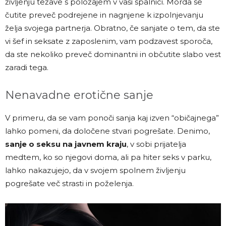
življenju težave s položajem v vaši spalnici. Morda se
čutite preveč podrejene in nagnjene k izpolnjevanju
želja svojega partnerja. Obratno, če sanjate o tem, da ste
vi šef in seksate z zaposlenim, vam podzavest sporoča,
da ste nekoliko preveč dominantni in občutite slabo vest
zaradi tega.
Nenavadne erotične sanje
V primeru, da se vam ponoči sanja kaj izven “običajnega”
lahko pomeni, da določene stvari pogrešate. Denimo,
sanje o seksu na javnem kraju
, v sobi prijatelja
medtem, ko so njegovi doma, ali pa hiter seks v parku,
lahko nakazujejo, da v svojem spolnem življenju
pogrešate več strasti in poželenja.