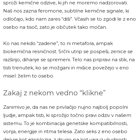
sproži kemične odzive, ki jih ne moremo nadzorovati.
Naš nos zazna feromone, subtilne kemične signale, ki
odločajo, kdo nam zares “diši”. Včasih se to zgodi le z eno
osebo na tisoč, zato je občutek tako močan.
Ko nas nekdo “zadene”, to ni metafora, ampak
biokemična resničnost. Srčni utrip se pospeši, zenice se
razširijo, dihanje se spremeni. Telo nas pripravi na stik, na
tisti trenutek, ko se možgani in mišice povežejo v eno
misel: želim to osebo.
Zakaj z nekom vedno “klikne”
Zanimivo je, da nas ne privlačijo nujno najbolj popolni
ljudje, ampak tisti, ki sprožijo točno pravi odziv v našem
sistemu. To je kombinacija genetske kompatibilnosti,
vonja, energije in ritma telesa. Zato seks z eno osebo
deluje kot eksplozija, z drugo pa kot vaja iz vljudnosti.