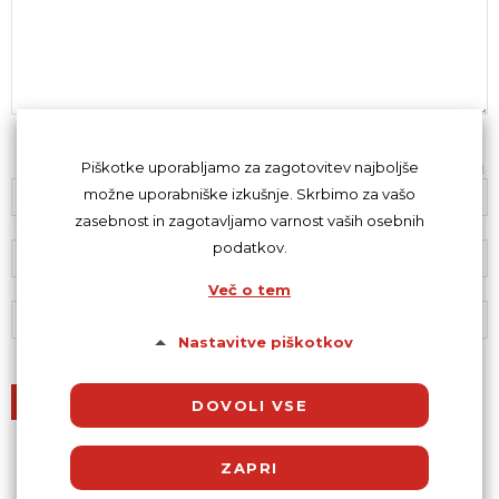
Z oddajo komentarja se strinjaš s
kodeksom komentiranja
.
Piškotke uporabljamo za zagotovitev najboljše
možne uporabniške izkušnje. Skrbimo za vašo
zasebnost in zagotavljamo varnost vaših osebnih
podatkov.
Več o tem
Nastavitve piškotkov
DOVOLI VSE
ZAPRI