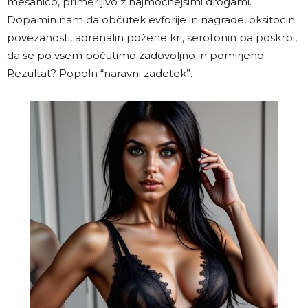
mešanico, primerljivo z najmočnejšimi drogami.
Dopamin nam da občutek evforije in nagrade, oksitocin
povezanosti, adrenalin požene kri, serotonin pa poskrbi,
da se po vsem počutimo zadovoljno in pomirjeno.
Rezultat? Popoln “naravni zadetek”.