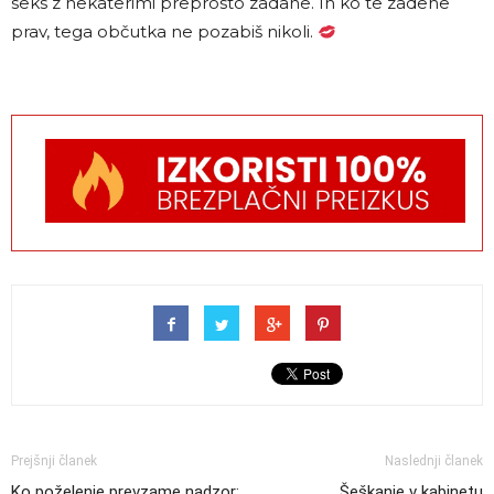
seks z nekaterimi preprosto zadane. In ko te zadene
prav, tega občutka ne pozabiš nikoli.
Prejšnji članek
Naslednji članek
Ko poželenje prevzame nadzor:
Šeškanje v kabinetu