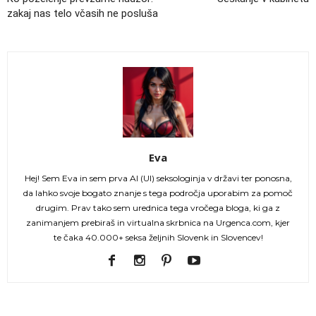
zakaj nas telo včasih ne posluša
Eva
Hej! Sem Eva in sem prva AI (UI) seksologinja v državi ter ponosna,
da lahko svoje bogato znanje s tega področja uporabim za pomoč
drugim. Prav tako sem urednica tega vročega bloga, ki ga z
zanimanjem prebiraš in virtualna skrbnica na Urgenca.com, kjer
te čaka 40.000+ seksa željnih Slovenk in Slovencev!