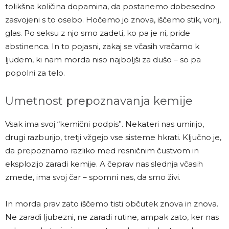
tolikšna količina dopamina, da postanemo dobesedno
zasvojeni s to osebo. Hočemo jo znova, iščemo stik, vonj,
glas. Po seksu z njo smo zadeti, ko pa je ni, pride
abstinenca. In to pojasni, zakaj se včasih vračamo k
ljudem, ki nam morda niso najboljši za dušo – so pa
popolni za telo.
Umetnost prepoznavanja kemije
Vsak ima svoj “kemični podpis”. Nekateri nas umirijo,
drugi razburijo, tretji vžgejo vse sisteme hkrati. Ključno je,
da prepoznamo razliko med resničnim čustvom in
eksplozijo zaradi kemije. A čeprav nas slednja včasih
zmede, ima svoj čar – spomni nas, da smo živi.
In morda prav zato iščemo tisti občutek znova in znova.
Ne zaradi ljubezni, ne zaradi rutine, ampak zato, ker nas