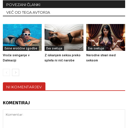
POVEZANI ČLANKI
VEČ OD TEGA AVTORJA
Evine erotične zgodbe
Eva svetuje
Eva svetuje
Vroče svinganje v
Z iskanjem seksa preko
Nerodne stvari med
Dalmaciji
spleta ni nič narobe
seksom
NI KOMENTARJEV
KOMENTIRAJ