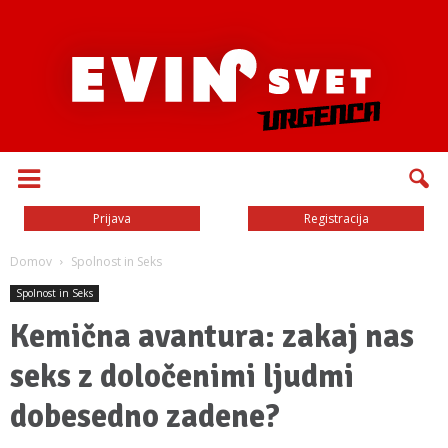
Prijava
Registracija
Domov
Spolnost in Seks
Spolnost in Seks
Kemična avantura: zakaj nas
seks z določenimi ljudmi
dobesedno zadene?