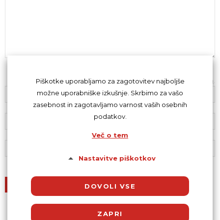
Z oddajo komentarja se strinjaš s
kodeksom komentiranja
.
Piškotke uporabljamo za zagotovitev najboljše
možne uporabniške izkušnje. Skrbimo za vašo
zasebnost in zagotavljamo varnost vaših osebnih
podatkov.
Več o tem
Nastavitve piškotkov
DOVOLI VSE
ZAPRI