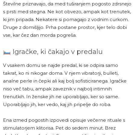
Številne priznavajo, da med tuširanjem pogosto zdrsnejo
s prsti med stegna. Ne kot obvezo, ampak kot trenutek,
ki jim pripada. Nekatere si pomagajo z vodnim curkom.
Druge z domišljijo. Prha postane prostor, kjer telo dobi
vse, kar čez dan morda pogreša.
Igračke, ki čakajo v predalu
V vsakem domu se najde predal, ki se odpira samo
takrat, ko ni nikogar doma. V njem vibratorji, bulleti,
analne perle in čepki ali kaj bolj sofisticiranega. Igračke
niso več tabu, ampak zaveznik v najbolj intimnih
trenutkih. In ženske jih ne uporabljajo, ker so same.
Uporabljajo jih, ker vedo, kaj jih pripelje do roba.
Ena izmed pogostih izpovedi opisuje večerne rituale s
stimulatorjem klitorisa. Pet do sedem minut. Brez