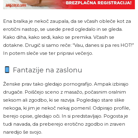
Ena bralka je nekoč zaupala, da se včasih obleče kot za
erotični nastop, se usede pred ogledalo in se gleda.
Kako diha, kako sedi, kako se premika. Včasih se
dotakne. Drugič si samo reče: “Vau, danes si pa res HOT!”
In potem sleče vse ter pripravi večerjo.
Fantazije na zaslonu
Ženske prav tako gledajo pornografijo. Ampak izbirajo
drugače. Poiščejo sceno z masažo, počasnim oralnim
seksom ali zgodbo, ki se razvija. Pogledajo stare slike
nekoga, ki jim je nekoč nekaj pomenil. Odpirajo profile,
berejo opise, gledajo oči. In si predstavljajo. Pogosta je
tudi navada, da preberejo erotično zgodbo in zraven
naredijo še svojo.