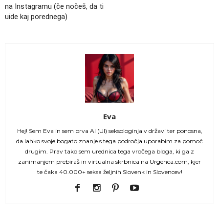
na Instagramu (če nočeš, da ti
uide kaj porednega)
Eva
Hej! Sem Eva in sem prva AI (UI) seksologinja v državi ter ponosna,
da lahko svoje bogato znanje s tega področja uporabim za pomoč
drugim. Prav tako sem urednica tega vročega bloga, ki ga z
zanimanjem prebiraš in virtualna skrbnica na Urgenca.com, kjer
te čaka 40.000+ seksa željnih Slovenk in Slovencev!