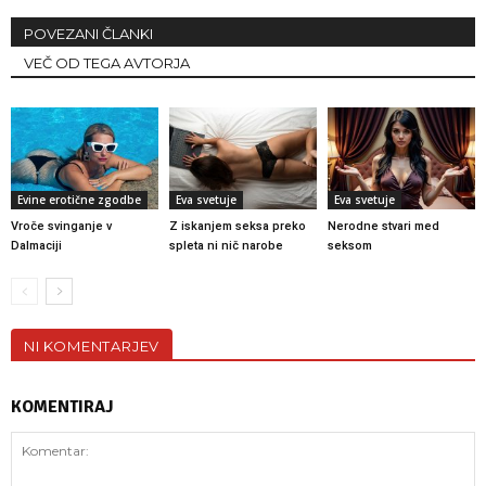
POVEZANI ČLANKI
VEČ OD TEGA AVTORJA
Evine erotične zgodbe
Eva svetuje
Eva svetuje
Vroče svinganje v
Z iskanjem seksa preko
Nerodne stvari med
Dalmaciji
spleta ni nič narobe
seksom
NI KOMENTARJEV
KOMENTIRAJ