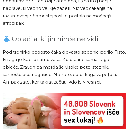
dodatkov, brez fantazij. Samo ona, tišina in gibanje
naprave, ki vedno ve, kje zadeti. Nič več čakanja na
razumevanje. Samostojnost je postala najmočnejši
afrodiziak.
Oblačila, ki jih nihče ne vidi
Pod trenirko pogosto čaka čipkasto spodnje perilo. Tisto,
ki si ga je kupila samo zase. Ko ostane sama, si ga
obleče. Zraven pa morda še visoke pete, steznik,
samostoječe nogavice. Ne zato, da bi koga zapeljala.
Ampak zato, ker takrat začuti, kdo je v resnici.