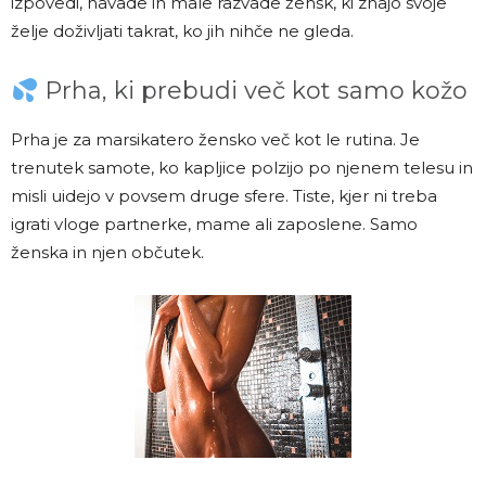
izpovedi, navade in male razvade žensk, ki znajo svoje
želje doživljati takrat, ko jih nihče ne gleda.
Prha, ki prebudi več kot samo kožo
Prha je za marsikatero žensko več kot le rutina. Je
trenutek samote, ko kapljice polzijo po njenem telesu in
misli uidejo v povsem druge sfere. Tiste, kjer ni treba
igrati vloge partnerke, mame ali zaposlene. Samo
ženska in njen občutek.