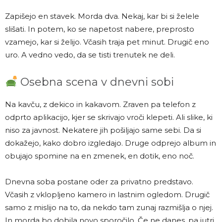
Zapišejo en stavek. Morda dva. Nekaj, kar bi si želele
slišati. In potem, ko se napetost nabere, preprosto
vzamejo, kar si želijo. Včasih traja pet minut. Drugič eno
uro. A vedno vedo, da se tisti trenutek ne deli.
Osebna scena v dnevni sobi
Na kavču, z dekico in kakavom. Zraven pa telefon z
odprto aplikacijo, kjer se skrivajo vroči klepeti. Ali slike, ki
niso za javnost. Nekatere jih pošiljajo same sebi. Da si
dokažejo, kako dobro izgledajo. Druge odprejo album in
obujajo spomine na en zmenek, en dotik, eno noč.
Dnevna soba postane oder za privatno predstavo.
Včasih z vklopljeno kamero in lastnim ogledom. Drugič
samo z mislijo na to, da nekdo tam zunaj razmišlja o njej.
In morda bo dobila novo sporočilo. Če ne danes, pa jutri.