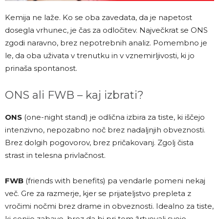
Kemija ne laže. Ko se oba zavedata, da je napetost
dosegla vrhunec, je čas za odločitev. Največkrat se ONS
zgodi naravno, brez nepotrebnih analiz. Pomembno je
le, da oba uživata v trenutku in v vznemirljivosti, ki jo
prinaša spontanost.
ONS ali FWB – kaj izbrati?
ONS
(one-night stand) je odlična izbira za tiste, ki iščejo
intenzivno, nepozabno noč brez nadaljnjih obveznosti.
Brez dolgih pogovorov, brez pričakovanj. Zgolj čista
strast in telesna privlačnost.
FWB
(friends with benefits) pa vendarle pomeni nekaj
več. Gre za razmerje, kjer se prijateljstvo prepleta z
vročimi nočmi brez drame in obveznosti. Idealno za tiste,
ki cenijo zabavo, brez da bi pri tem žrtvovali svojo