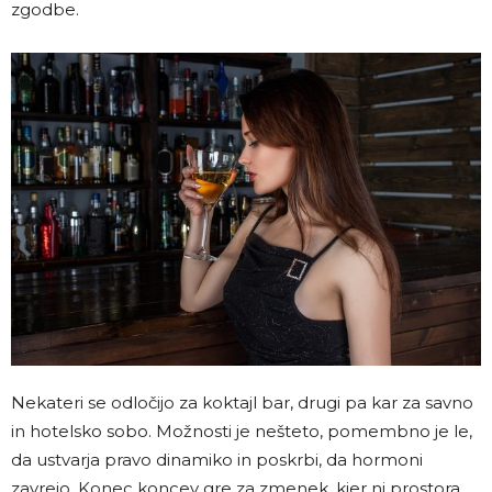
zgodbe.
Nekateri se odločijo za koktajl bar, drugi pa kar za savno
in hotelsko sobo. Možnosti je nešteto, pomembno je le,
da ustvarja pravo dinamiko in poskrbi, da hormoni
zavrejo. Konec koncev gre za zmenek, kjer ni prostora