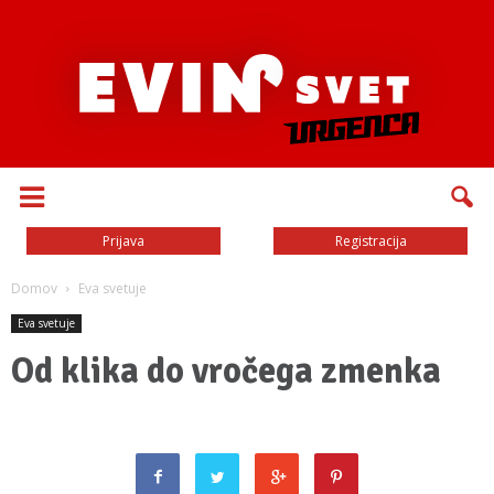
Prijava
Registracija
Domov
Eva svetuje
Eva svetuje
Od klika do vročega zmenka