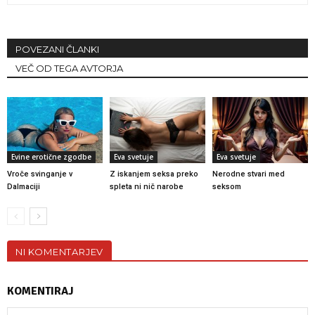
POVEZANI ČLANKI
VEČ OD TEGA AVTORJA
Evine erotične zgodbe
Eva svetuje
Eva svetuje
Vroče svinganje v
Z iskanjem seksa preko
Nerodne stvari med
Dalmaciji
spleta ni nič narobe
seksom
NI KOMENTARJEV
KOMENTIRAJ