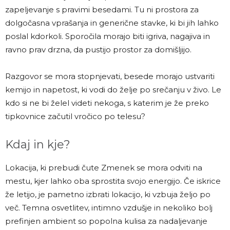
zapeljevanje s pravimi besedami. Tu ni prostora za
dolgočasna vprašanja in generične stavke, ki bi jih lahko
poslal kdorkoli. Sporočila morajo biti igriva, nagajiva in
ravno prav drzna, da pustijo prostor za domišljijo.
Razgovor se mora stopnjevati, besede morajo ustvariti
kemijo in napetost, ki vodi do želje po srečanju v živo. Le
kdo si ne bi želel videti nekoga, s katerim je že preko
tipkovnice začutil vročico po telesu?
Kdaj in kje?
Lokacija, ki prebudi čute Zmenek se mora odviti na
mestu, kjer lahko oba sprostita svojo energijo. Če iskrice
že letijo, je pametno izbrati lokacijo, ki vzbuja željo po
več. Temna osvetlitev, intimno vzdušje in nekoliko bolj
prefinjen ambient so popolna kulisa za nadaljevanje