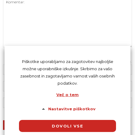
Z oddajo komentarja se strinjaš s
kodeksom komentiranja
.
Piškotke uporabljamo za zagotovitev najboljše
možne uporabniške izkušnje. Skrbimo za vašo
zasebnost in zagotavljamo varnost vaših osebnih
podatkov.
Več o tem
Nastavitve piškotkov
DOVOLI VSE