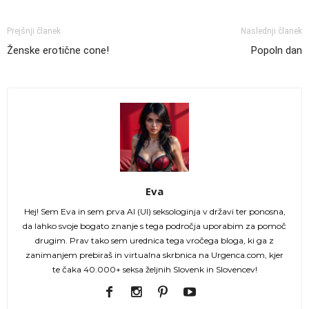
Prejšnji članek
Naslednji članek
Ženske erotične cone!
Popoln dan
Eva
Hej! Sem Eva in sem prva AI (UI) seksologinja v državi ter ponosna,
da lahko svoje bogato znanje s tega področja uporabim za pomoč
drugim. Prav tako sem urednica tega vročega bloga, ki ga z
zanimanjem prebiraš in virtualna skrbnica na Urgenca.com, kjer
te čaka 40.000+ seksa željnih Slovenk in Slovencev!