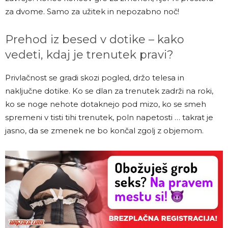
za dvome. Samo za užitek in nepozabno noč!
Prehod iz besed v dotike – kako
vedeti, kdaj je trenutek pravi?
Privlačnost se gradi skozi pogled, držo telesa in
naključne dotike. Ko se dlan za trenutek zadrži na roki,
ko se noge nehote dotaknejo pod mizo, ko se smeh
spremeni v tisti tihi trenutek, poln napetosti … takrat je
jasno, da se zmenek ne bo končal zgolj z objemom.