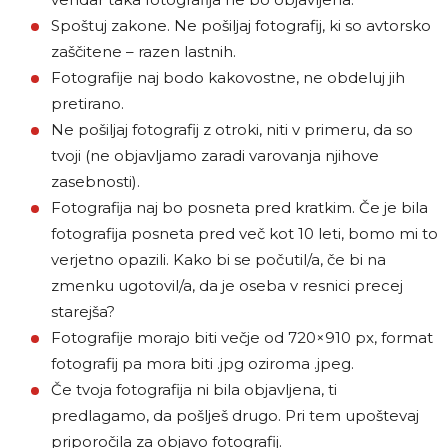
Spoštuj zakone. Ne pošiljaj fotografij, ki so avtorsko
zaščitene – razen lastnih.
Fotografije naj bodo kakovostne, ne obdeluj jih
pretirano.
Ne pošiljaj fotografij z otroki, niti v primeru, da so
tvoji (ne objavljamo zaradi varovanja njihove
zasebnosti).
Fotografija naj bo posneta pred kratkim. Če je bila
fotografija posneta pred več kot 10 leti, bomo mi to
verjetno opazili. Kako bi se počutil/a, če bi na
zmenku ugotovil/a, da je oseba v resnici precej
starejša?
Fotografije morajo biti večje od 720×910 px, format
fotografij pa mora biti .jpg oziroma .jpeg.
Če tvoja fotografija ni bila objavljena, ti
predlagamo, da pošlješ drugo. Pri tem upoštevaj
priporočila za objavo fotografij.