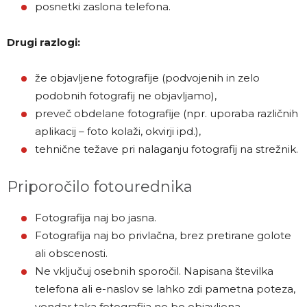
posnetki zaslona telefona.
Drugi razlogi:
že objavljene fotografije (podvojenih in zelo
podobnih fotografij ne objavljamo),
preveč obdelane fotografije (npr. uporaba različnih
aplikacij – foto kolaži, okvirji ipd.),
tehnične težave pri nalaganju fotografij na strežnik.
Priporočilo fotourednika
Fotografija naj bo jasna.
Fotografija naj bo privlačna, brez pretirane golote
ali obscenosti.
Ne vključuj osebnih sporočil. Napisana številka
telefona ali e-naslov se lahko zdi pametna poteza,
vendar taka fotografija ne bo objavljena.