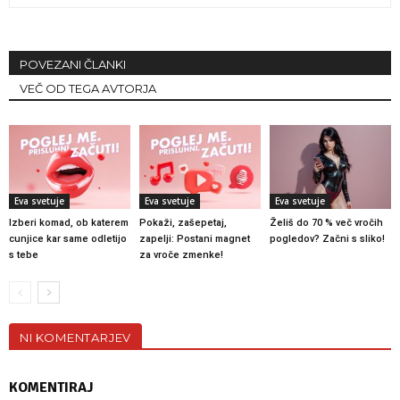
POVEZANI ČLANKI
VEČ OD TEGA AVTORJA
Eva svetuje
Eva svetuje
Eva svetuje
Izberi komad, ob katerem
Pokaži, zašepetaj,
Želiš do 70 % več vročih
cunjice kar same odletijo
zapelji: Postani magnet
pogledov? Začni s sliko!
s tebe
za vroče zmenke!
NI KOMENTARJEV
KOMENTIRAJ