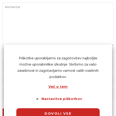
Z oddajo komentarja se strinjaš s
kodeksom komentiranja
.
Piškotke uporabljamo za zagotovitev najboljše
možne uporabniške izkušnje. Skrbimo za vašo
zasebnost in zagotavljamo varnost vaših osebnih
podatkov.
Več o tem
Nastavitve piškotkov
DOVOLI VSE