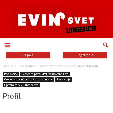
Prijava
Registracija
Domov
Prva pomoč
Center za pomoč desktop uporabnikom
Prva pomoč
Center za pomoč desktop uporabnikom
Center za pomoč mobilnim uporabnikom
Eva svetuje
Uporaba portala urgenca.com
Profil