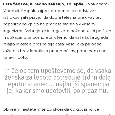
tiste ženske, ki redno seksajo, so lepše.
»Nakladam«?
Morebiti. Ampak najprej preberite tale odstavek:
»Strokovnjaki pravijo, da dobra telesna prekrvavitev
neposredno vpliva na procese staranja v vašem
organizmu. Vzburjenje in orgazem poženeta kri po žilah
in dokazano pripomoreta k temu, da vaša koža zgleda
mlajša in ostaja prožna dlje časa. Vaša lička pa bodo
zažarela brez lepotilnih pripomočkov, popolnoma po
naravni poti.«
In če ob tem upoštevamo še, da vsaka
ženska za lepoto potrebuje trd in dolg
lepotni spanec … najboljši spanec pa
je, kakor smo ugotovili, po orgazmu.
Ob vsem naštetem se zdi skorajda dolgočasno, če