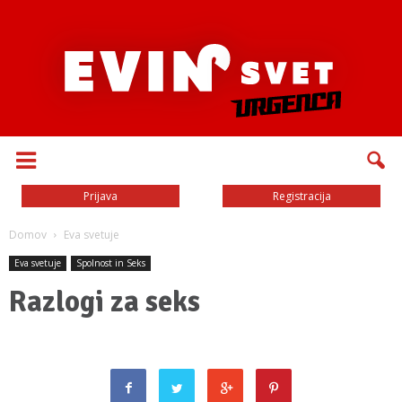
Prijava
Registracija
Domov
Eva svetuje
Eva svetuje
Spolnost in Seks
Razlogi za seks