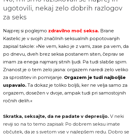
ugotovili, nekaj zelo dobrih razlogov
za seks
Najprej si poglejmo
zdravilno moč seksa.
Brane
Kastelic je v svojih značilnih seksualnih popotovanjih
zapisal takole: »Ne vem, kako je z vami, zase pa vem, da
po dnevu, dveh brez seksa postanem siten, čeprav se
imam za enega najmanj sitnih ljudi. Pa tudi slabše spim.
Znanost je o tem zelo jasna: orgazem naredi zelo veliko
za sprostitev in pomirjanje.
Orgazem je tudi najboljše
uspavalo.
Ta dokaz je toliko boljši, ker ne velja samo za
orgazem, dosežen v dvoje, ampak tudi pri samostojnih
ročnih delih.«
Skratka, seksajte, da ne padate v depresijo.
V neki
reviji so na to temo zapisali: Po dobrem seksu imate
občutek, da je s svetom vse v najlepšem redu. Dobro se