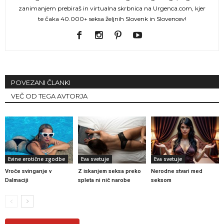
zanimanjem prebiraš in virtualna skrbnica na Urgenca.com, kjer
te čaka 40.000+ seksa željnih Slovenk in Slovencev!
POVEZANI ČLANKI
VEČ OD TEGA AVTORJA
Evine erotične zgodbe
Eva svetuje
Eva svetuje
Vroče svinganje v
Z iskanjem seksa preko
Nerodne stvari med
Dalmaciji
spleta ni nič narobe
seksom