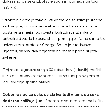
dokazano, da seks izboljšuje spomin, pomaga pa tudi
naši koži.
Strokovnjaki trdijo takole: Vsi vemo, da se zdravje srečne,
zadovoljne, pomirjene osebe odraža tudi na koži – ta
postane sijajnejša, bolj čvrsta, bolj zdrava. Zlahka bi
pritrdili trditvi, da telesna strast pomlajuje. Pa ne samo to,
univerzitetni profesor George Smith je z raziskavo
ugotovil, da vsaj dva orgazma na mesec podaljšujeta
življenje.
Z njim se zagotovo strinja 60 odstotkov (zdravih) moških
in 30 odstotkov (zdravih) žensk, ki so tudi po svojem 80-
letu življenja spolno aktivni.
Dober razlog za seks se skriva tudi v tem, da seks
dodatno zbližuje ljudi.
Spomnite se, neposredna bližina
v odnosu dveh oseb zmanjšuje distanco – pa naj bo to