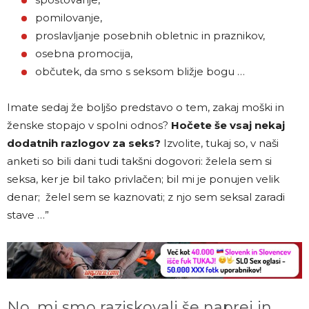
pomilovanje,
proslavljanje posebnih obletnic in praznikov,
osebna promocija,
občutek, da smo s seksom bližje bogu …
Imate sedaj že boljšo predstavo o tem, zakaj moški in
ženske stopajo v spolni odnos?
Hočete še vsaj nekaj
dodatnih razlogov za seks?
Izvolite, tukaj so, v naši
anketi so bili dani tudi takšni dogovori: želela sem si
seksa, ker je bil tako privlačen; bil mi je ponujen velik
denar; želel sem se kaznovati; z njo sem seksal zaradi
stave …”
No, mi smo raziskovali še naprej in