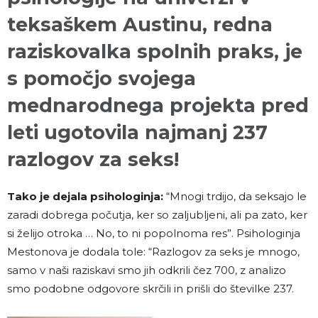
teksaškem Austinu, redna
raziskovalka spolnih praks, je
s pomočjo svojega
mednarodnega projekta pred
leti ugotovila najmanj
237
razlogov za seks!
Tako je dejala psihologinja:
“Mnogi trdijo, da seksajo le
zaradi dobrega počutja, ker so zaljubljeni, ali pa zato, ker
si želijo otroka … No, to ni popolnoma res”. Psihologinja
Mestonova je dodala tole: “Razlogov za seks je mnogo,
samo v naši raziskavi smo jih odkrili čez 700, z analizo
smo podobne odgovore skrčili in prišli do številke 237.