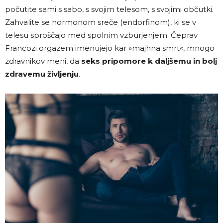
počutite sami s sabo, s svojim telesom, s svojimi občutki.
Zahvalite se hormonom sreče (endorfinom), ki se v
telesu sproščajo med spolnim vzburjenjem. Čeprav
Francozi orgazem imenujejo kar »majhna smrt«, mnogo
zdravnikov meni, da
seks pripomore k daljšemu in bolj
zdravemu življenju
.