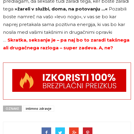
predlagam, da seksate tudi zaradi tega, ker boste zaradi
tega
»žareli v službi, doma, na potovanju …«
Pozabili
boste namreč na vašo »levo nogo«, v vas se bo kar
naprej pretakala sama pozitivna energija, ki vas bo kar
nosila med vašimi takšnimi in drugačnimi opravki
…
Skratka, seksanje je – pa naj bo to zaradi takšnega
ali drugačnega razloga – super zadeva. A, ne?
OZNAKE
intimno zdravje