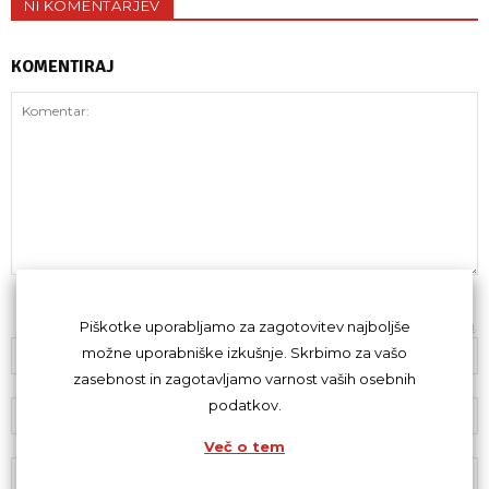
NI KOMENTARJEV
KOMENTIRAJ
Z oddajo komentarja se strinjaš s
kodeksom komentiranja
.
Piškotke uporabljamo za zagotovitev najboljše
možne uporabniške izkušnje. Skrbimo za vašo
zasebnost in zagotavljamo varnost vaših osebnih
podatkov.
Več o tem