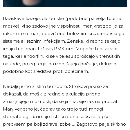
Raziskave kažejo, da ženske (podobno pa velja tudi za
moške), ki so zadovoljne v spolnosti, manjkrat zbolijo za
rakom in so manj podvržene boleznim srca, imunskega
sistema ali raznim infekcijam. Ženske, ki redno seksajo,
imajo tudi manj težav s PMS-om. Mogoče tudi zaradi
tega, ker endorfini, ki se v telesu sproščajo v trenutkih
naslade, poleg tega, da izboljšujejo počutje, delujejo
podobno kot sredstva proti bolečinam.
Nadaljujemo z istim tempom. Strokovnjaki so že
dokazali, da moški z redno ejakulacijo pridno
zmanjšujejo možnosti, da se jim razvije rak na prostati.
Manj verjetno je, čeprav tako trdijo tudi mnogi
stomatologi, da imajo tisti, ki redno seksajo, lepše,
predvsem pa bolj zdrave, zobe … Zagotovo pa je skrbno