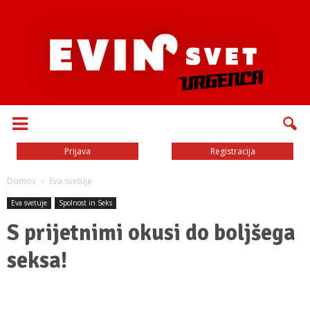
Prijava
Registracija
Domov
Eva svetuje
Eva svetuje
Spolnost in Seks
S prijetnimi okusi do boljšega
seksa!