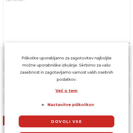
Z oddajo komentarja se strinjaš s
kodeksom komentiranja
.
Piškotke uporabljamo za zagotovitev najboljše
možne uporabniške izkušnje. Skrbimo za vašo
zasebnost in zagotavljamo varnost vaših osebnih
podatkov.
Več o tem
Nastavitve piškotkov
DOVOLI VSE