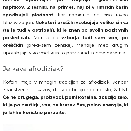
napitkov. Z lešniki, na primer, naj bi v rimskih časih
spodbujali plodnost
, kar namiguje, da niso ravno
blažev žegen.
Nekateri oreščki vsebujejo veliko cinka
(ta je tudi v ostrigah), ki je znan po svojih pozitivnih
posledicah.
Menda pa
vzburja tudi sam vonj po
oreščkih
(predvsem ženske). Mandlje med drugim
uporabljajo v kozmetiki in to prav zaradi njihovega vonja.
Je kava afrodiziak?
Kofein imajo v mnogih tradicijah za afrodiziak, vendar
znanstvenih dokazov, da spodbujajo spolno slo, žal NI.
Če ne drugega, proizvodi, polni kofeina, zbudijo telo,
ki je po zaužitju, vsaj za kratek čas, polno energije, ki
jo lahko koristno porabite.