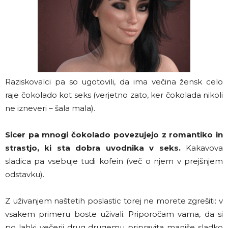
Raziskovalci pa so ugotovili, da ima večina žensk celo
raje čokolado kot seks (verjetno zato, ker čokolada nikoli
ne izneveri – šala mala).
Sicer pa mnogi čokolado povezujejo z romantiko in
strastjo, ki sta dobra uvodnika v seks.
Kakavova
sladica pa vsebuje tudi kofein (več o njem v prejšnjem
odstavku).
Z uživanjem naštetih poslastic torej ne morete zgrešiti: v
vsakem primeru boste uživali. Priporočam vama, da si
po lahki večerji drug drugemu pripravita manjše sladko