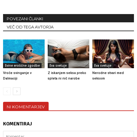
POVEZANI ČLANKI
VEČ OD TEGA AVTORJA
Evine erotične zgodbe
Eva svetuje
Eva svetuje
Vroče svinganje v
Z iskanjem seksa preko
Nerodne stvari med
Dalmaciji
spleta ni nič narobe
seksom
NI KOMENTARJEV
KOMENTIRAJ