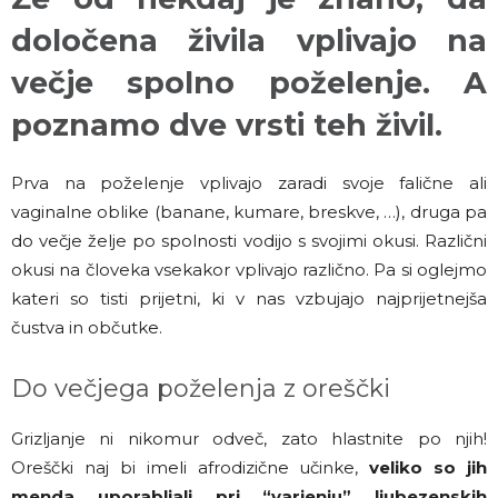
določena živila vplivajo na
večje spolno poželenje. A
poznamo dve vrsti teh živil.
Prva na poželenje vplivajo zaradi svoje falične ali
vaginalne oblike (banane, kumare, breskve, …), druga pa
do večje želje po spolnosti vodijo s svojimi okusi. Različni
okusi na človeka vsekakor vplivajo različno. Pa si oglejmo
kateri so tisti prijetni, ki v nas vzbujajo najprijetnejša
čustva in občutke.
Do večjega poželenja z oreščki
Grizljanje ni nikomur odveč, zato hlastnite po njih!
Oreščki naj bi imeli afrodizične učinke,
veliko so jih
menda uporabljali pri “varjenju” ljubezenskih