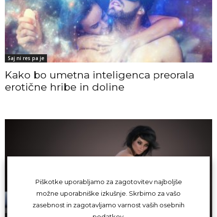
Saj ni res pa je
Kako bo umetna inteligenca preorala
erotične hribe in doline
Piškotke uporabljamo za zagotovitev najboljše
možne uporabniške izkušnje. Skrbimo za vašo
zasebnost in zagotavljamo varnost vaših osebnih
podatkov.