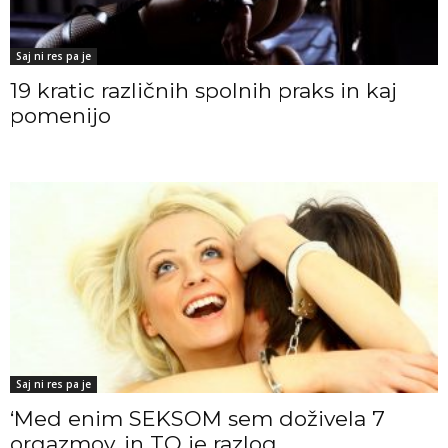
Saj ni res pa je
19 kratic različnih spolnih praks in kaj
pomenijo
Saj ni res pa je
‘Med enim SEKSOM sem doživela 7
orgazmov, in TO je razlog,...