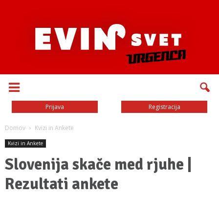
Prijava
Registracija
Domov
Kvizi in Ankete
Kvizi in Ankete
Slovenija skače med rjuhe |
Rezultati ankete