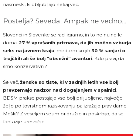
nasmeški, ki obljubljajo nekaj več.
Postelja? Seveda! Ampak ne vedno…
Slovenci in Slovenke se radi igramo, in to ne nujno le
doma.
27 % vprašanih priznava, da jih močno vzburja
seks na javnem kraju
, medtem ko jih
30 % sanjari o
trojčkih ali še bolj “obsežni” avanturi
. Kdo pravi, da
smo konzervativni?
Še več,
ženske so tiste, ki v zadnjih letih vse bolj
prevzemajo nadzor nad dogajanjem v spalnici
.
BDSM prakse postajajo vse bolj priljubljene, največjo
željo po tovrstnem raziskovanju pa izražajo prav dame.
Moški? Z veseljem se jim pridružijo in poskrbijo, da se
fantazije uresničijo.