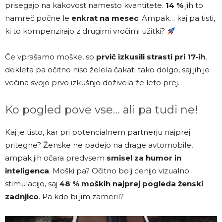
prisegajo na kakovost namesto kvantitete.
14 %
jih to
namreč počne le
enkrat na mesec
. Ampak… kaj pa tisti,
ki to kompenzirajo z drugimi vročimi užitki?
Če vprašamo moške, so
prvič izkusili strasti pri 17-ih
,
dekleta pa očitno niso želela čakati tako dolgo, saj jih je
večina svojo prvo izkušnjo doživela že leto prej.
Ko pogled pove vse… ali pa tudi ne!
Kaj je tisto, kar pri potencialnem partnerju najprej
pritegne? Ženske ne padejo na drage avtomobile,
ampak jih očara predvsem
smisel za humor in
inteligenca
. Moški pa? Očitno bolj cenijo vizualno
stimulacijo, saj
48 % moških najprej pogleda ženski
zadnjico
. Pa kdo bi jim zameril?