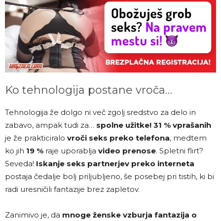
Ko tehnologija postane vroča…
Tehnologija že dolgo ni več zgolj sredstvo za delo in
zabavo, ampak tudi za…
spolne užitke!
31 % vprašanih
je že prakticiralo
vroči seks preko telefona
, medtem
ko jih
19 %
raje uporablja
video prenose
. Spletni flirt?
Seveda!
Iskanje seks partnerjev preko interneta
postaja čedalje bolj priljubljeno, še posebej pri tistih, ki bi
radi uresničili fantazije brez zapletov.
Zanimivo je, da
mnoge ženske vzburja fantazija o