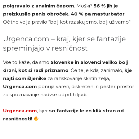
poigravalo z analnim čepom
. Moški?
56 % jih je
preizkusilo penis obroček, 40 % pa masturbator
.
Očitno velja pravilo “bolj kot raziskujemo, bolj uživamo”!
Urgenca.com – kraj, kjer se fantazije
spreminjajo v resničnost
Vse to kaže, da smo
Slovenke in Slovenci veliko bolj
drzni, kot si radi priznamo
. Če te je kdaj zanimalo,
kje
najti somišljenike
za raziskovanje skritih želja,
Urgenca.com
ponuja varen, diskreten in pester prostor
za spoznavanje nadvse odprtih ljudi.
Urgenca.com
, kjer
so fantazije le en klik stran od
resničnosti!