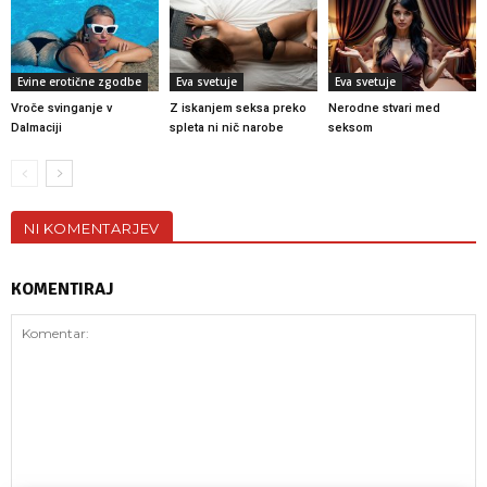
Evine erotične zgodbe
Eva svetuje
Eva svetuje
Vroče svinganje v
Z iskanjem seksa preko
Nerodne stvari med
Dalmaciji
spleta ni nič narobe
seksom
NI KOMENTARJEV
KOMENTIRAJ