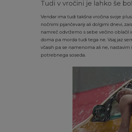
Tudi v vročini je lahko še bo
Vendar ima tudi takšna vročina svoje plu
nočnimi pijančevanji ali dolgimi dnevi, za
namreč odvržemo s sebe večino oblačil in 
doma pa morda tudi tega ne. Vsaj jaz sem
včasih pa se namenoma ali ne, nastavim š
potrebnega soseda.