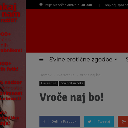
Utrip: Mesečno aktivnih:
40.000+
|
Največji spozna
Evine erotične zgodbe
Domov
Eva svetuje
Vroče naj bo!
Eva svetuje
Spolnost in Seks
Vroče naj bo!
Deli na Fcebook
Tweetaj