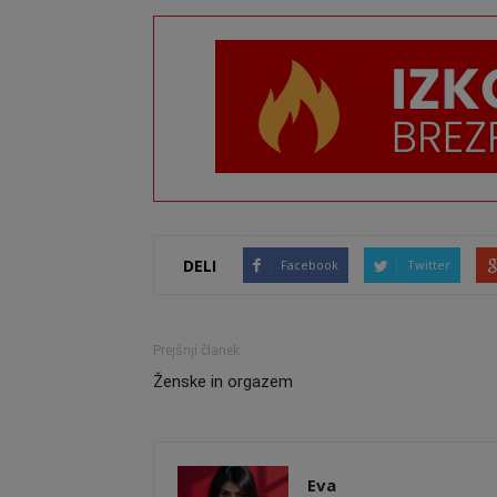
DELI
Facebook
Twitter
Prejšnji članek
Ženske in orgazem
Eva