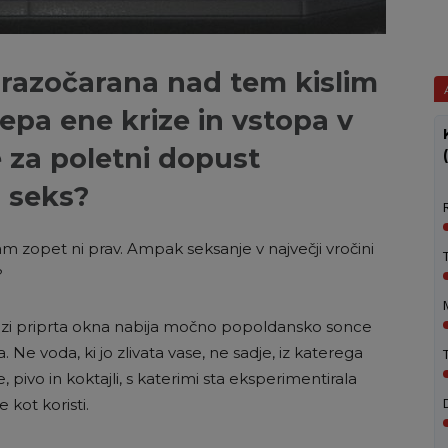
 razočarana nad tem kislim
tepa ene krize in vstopa v
 za poletni dopust
a seks?
am zopet ni prav. Ampak seksanje v največji vročini
?
 skozi priprta okna nabija močno popoldansko sonce
a. Ne voda, ki jo zlivata vase, ne sadje, iz katerega
ivo in koktajli, s katerimi sta eksperimentirala
 kot koristi.