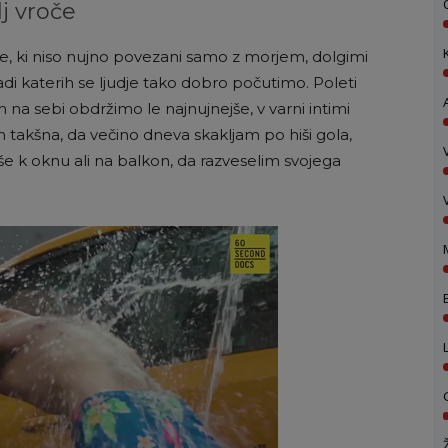
lj vroče
se, ki niso nujno povezani samo z morjem, dolgimi
radi katerih se ljudje tako dobro počutimo. Poleti
na sebi obdržimo le najnujnejše, v varni intimi
 takšna, da večino dneva skakljam po hiši gola,
e k oknu ali na balkon, da razveselim svojega