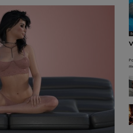
E
V
Po
mo