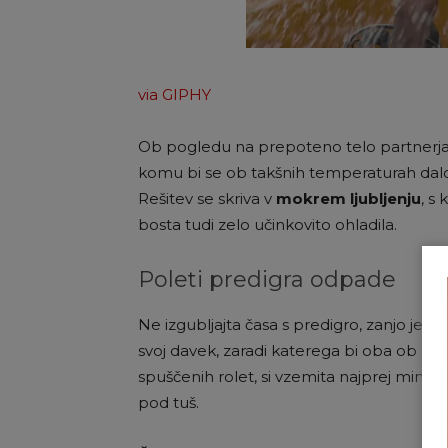
via GIPHY
Ob pogledu na prepoteno telo partnerja
komu bi se ob takšnih temperaturah dalo s
Rešitev se skriva v
mokrem ljubljenju
, s
bosta tudi zelo učinkovito ohladila.
Poleti predigra odpade
Ne izgubljajta časa s predigro, zanjo je ča
svoj davek, zaradi katerega bi oba ob po
spuščenih rolet, si vzemita najprej minutk
pod tuš.