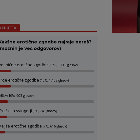
ANKETA
Kakšne erotične zgodbe najraje bereš?
(možnih je več odgovorov)
Resnične erotične zgodbe
(13%, 1.116 glasov)
Trde erotične zgodbe
(13%, 1.102 glasov)
MILF
(10%, 903 glasov)
Trojčki in svingerji
(9%, 745 glasov)
Daljše erotične zgodbe
(7%, 616 glasov)