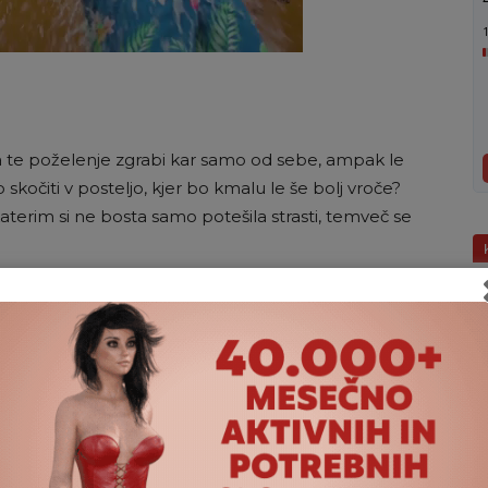
1
 te poželenje zgrabi kar samo od sebe, ampak le
kočiti v posteljo, kjer bo kmalu le še bolj vroče?
 katerim si ne bosta samo potešila strasti, temveč se
s v dolgih in soparnih večerih, tokrat pa vročina terja
časnem ljubkovanju zgolj trpela. Če slučajno nimata
o za ta opravek, slecite partnerja in odidita skupaj