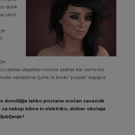
bo dotik
na okoli
 je
em
oče-
ncu seksa ubijalska vročina zadnje kar vama bo
vale navlažene rjuhe, ki bodo “popile” kapljice
alo domišljije lahko postane močan zaveznik
ar za nakup klime in elektriko, dokler obstaja
jubljenje?