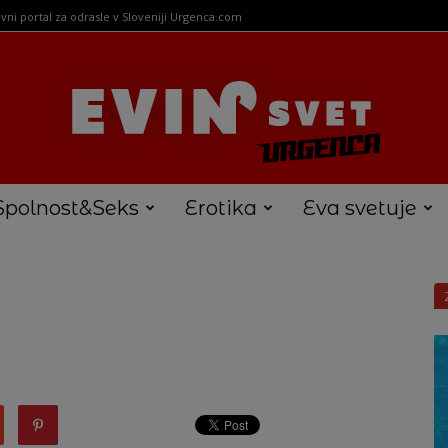
vni portal za odrasle v Sloveniji Urgenca.com
Spolnost&Seks
Erotika
Eva svetuje