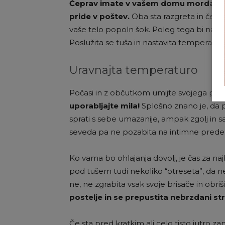
Čeprav imate v vašem domu morda ko
pride v poštev.
Oba sta razgreta in če b
vaše telo popoln šok. Poleg tega bi namaka
Poslužita se tuša in nastavita temperat
Uravnajta temperaturo
Počasi in z občutkom umijte svojega partn
uporabljajte mila!
Splošno znano je, da 
sprati s sebe umazanije, ampak zgolj in s
seveda pa ne pozabita na intimne prede
Ko vama bo ohlajanja dovolj, je čas za naj
pod tušem tudi nekoliko “otreseta”, da n
ne, ne zgrabita vsak svoje brisače in obriš
postelje in se prepustita nebrzdani str
Če sta pred kratkim ali celo tisto jutro z