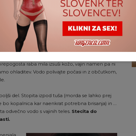
palno kad, kakšno dolgotrajno namakanje ne
oste natočili samo nekoliko premrzlo vodo, bo ta za
nje ubilo vso strast, ki vas je spravila v kopalnico.
uro vode nekam med mlačno in hladno.
erja ter nato pustite, da tudi on vas.
Ne
prepogosta raba mila izsuši kožo, vajin namen pa ni
amo ohladitev. Vodo polivajte počasi in z občutkom,
le.
boljši del. Stopita izpod tuša (morda se lahko prej
e bo kopalnica kar naenkrat potrebna brisanja) in …
ita odvečno vodo s vajinih teles.
Stecita do
asti.
amenjala