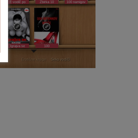
E-vodič po
Zbirka 10
100 namigov
E-vodič po
deželi užitka!
erotičnih
za boljše
deželi užitka!
zgodbic
spolno
življenje
Igrajva se
100
BDSM |
odtenkov
erotična
rdeče
eknjiga
Erotične knjige
Seks vodiči