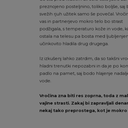
preznojeno posteljnino, toliko boljše, saj 
svežih rjuh užitek samo še povečal. Vroči
vas in partnerjevo mokro telo bo strast
podžigala, s temperaturo kože in vode, ki
ostala na telesu pa bosta med ljubljenj
učinkovito hladila drug drugega.
Iz izkušenj lahko zatrdim, da so takšni vr
hladni trenutki nepozabni in da je po ko
padlo na pamet, saj bodo hlajenje nadalje
vode.
Vročina zna biti res zoprna, toda z m
vajine strasti. Zakaj bi zapravljali den
nekaj tako preprostega, kot je mokro l