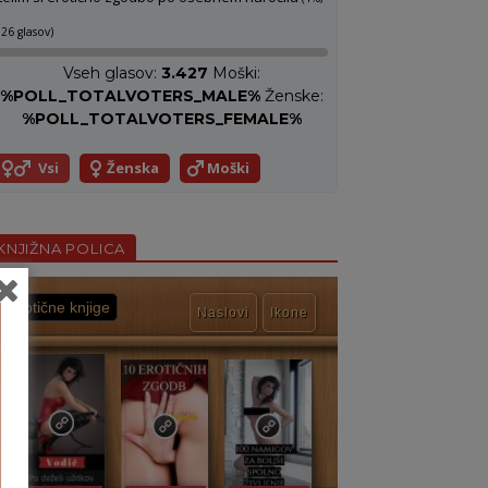
26 glasov)
Vseh glasov:
3.427
Moški:
%POLL_TOTALVOTERS_MALE%
Ženske:
%POLL_TOTALVOTERS_FEMALE%
Vsi
Ženska
Moški
KNJIŽNA POLICA
Erotične knjige
Naslovi
Ikone