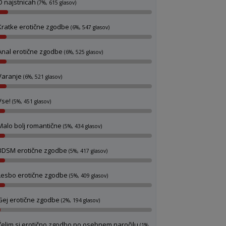
O najstnicah
(7%, 615 glasov)
Kratke erotične zgodbe
(6%, 547 glasov)
Anal erotične zgodbe
(6%, 525 glasov)
Varanje
(6%, 521 glasov)
Vse!
(5%, 451 glasov)
Malo bolj romantične
(5%, 434 glasov)
BDSM erotične zgodbe
(5%, 417 glasov)
Lesbo erotične zgodbe
(5%, 409 glasov)
Gej erotične zgodbe
(2%, 194 glasov)
Želim si erotično zgodbo po osebnem naročilu
(1%,