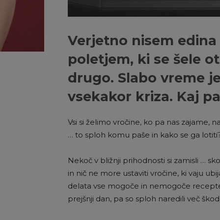
Verjetno nisem edina
poletjem, ki se šele o
drugo. Slabo vreme je
vsekakor kriza. Kaj p
Vsi si želimo vročine, ko pa nas zajame, n
… to sploh komu paše in kako se ga lotiti
Nekoč v bližnji prihodnosti si zamisli …
in nič ne more ustaviti vročine, ki vaju ubij
delata vse mogoče in nemogoče recepte, p
prejšnji dan, pa so sploh naredili več škode