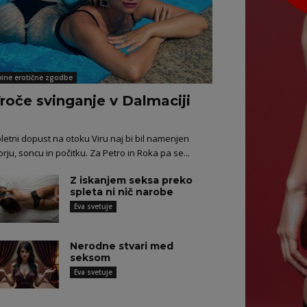
vine erotične zgodbe
roče svinganje v Dalmaciji
letni dopust na otoku Viru naj bi bil namenjen
rju, soncu in počitku. Za Petro in Roka pa se...
Z iskanjem seksa preko
spleta ni nič narobe
Eva svetuje
Nerodne stvari med
seksom
Eva svetuje