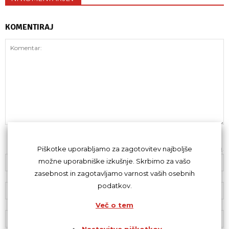
KOMENTIRAJ
Z oddajo komentarja se strinjaš s
kodeksom komentiranja
.
Piškotke uporabljamo za zagotovitev najboljše
možne uporabniške izkušnje. Skrbimo za vašo
zasebnost in zagotavljamo varnost vaših osebnih
podatkov.
Več o tem
Nastavitve piškotkov