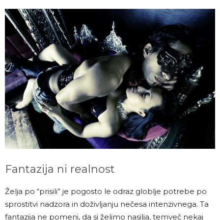
Fantazija ni realnost
Želja po “prisili” je pogosto le odraz globlje potrebe po
sprostitvi nadzora in doživljanju nečesa intenzivnega. Ta
fantazija ne pomeni, da si želimo nasilja, temveč nekaj