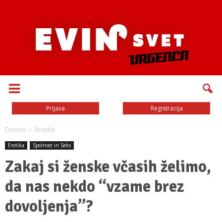
Prijava
Registracija
Domov
Erotika
Erotika
Spolnost in Seks
Zakaj si ženske včasih želimo,
da nas nekdo “vzame brez
dovoljenja”?