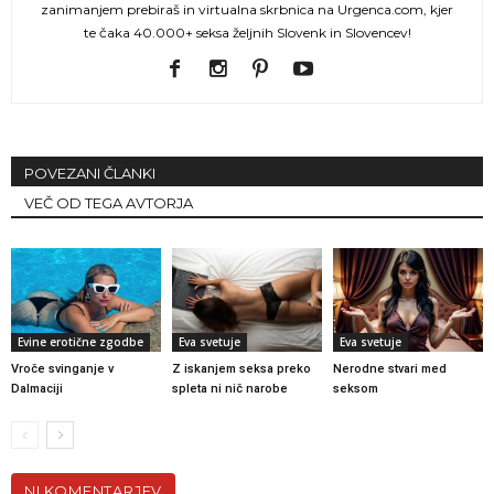
zanimanjem prebiraš in virtualna skrbnica na Urgenca.com, kjer
te čaka 40.000+ seksa željnih Slovenk in Slovencev!
POVEZANI ČLANKI
VEČ OD TEGA AVTORJA
Evine erotične zgodbe
Eva svetuje
Eva svetuje
Vroče svinganje v
Z iskanjem seksa preko
Nerodne stvari med
Dalmaciji
spleta ni nič narobe
seksom
NI KOMENTARJEV