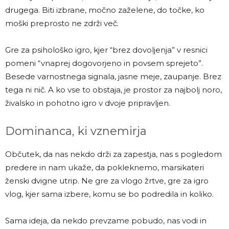
drugega. Biti izbrane, močno zaželene, do točke, ko
moški preprosto ne zdrži več.
Gre za psihološko igro, kjer “brez dovoljenja” v resnici
pomeni “vnaprej dogovorjeno in povsem sprejeto”.
Besede varnostnega signala, jasne meje, zaupanje. Brez
tega ni nič. A ko vse to obstaja, je prostor za najbolj noro,
živalsko in pohotno igro v dvoje pripravljen.
Dominanca, ki vznemirja
Občutek, da nas nekdo drži za zapestja, nas s pogledom
predere in nam ukaže, da pokleknemo, marsikateri
ženski dvigne utrip. Ne gre za vlogo žrtve, gre za igro
vlog, kjer sama izbere, komu se bo podredila in koliko.
Sama ideja, da nekdo prevzame pobudo, nas vodi in