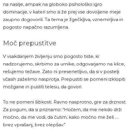
na nasilje, ampak na globoko psihološko igro
dominacije, v kateri smo si že prej vse dovoljene meje
zaupno dogovorili. Ta tema je žgečkljiva, vznemirljiva in
pogosto napačno razumljena.
Moč prepustitve
V vsakdanjem življenju smo pogosto tiste, ki
nadzorujemo, skrbimo za urnike, odgovarjamo na klice,
rešujemo težave. Zato ni presenetljivo, da si v postelji
včasih zaželimo nasprotja. Prepustiti se pomeni izklopiti
možgane in pustiti telesu, da govori.
To ne pomeni šibkosti. Ravno nasprotno, gre za drznost.
Za pogum, da si priznamo: “Hočem, da me nekdo drži
močno, da me vodi, da čutim, kako močno me želi …
brez vprašanj, brez olepšav.”