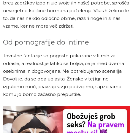
brez zadržkov izpolnjuje svoje (in naše) potrebe, sprošča
neverjetne količine hormona poželenja. Včasih želimo le
to, da nas nekdo odločno obrne, razširi noge in si nas
vzame, ker ne more več zdržati.
Od pornografije do intime
Tovrstne fantazije so pogosto prikazane v filmih za
odrasle, a realnost je lahko še boljša, če je med dvema
osebnima in dogovorjena. Ne potrebujemo scenarija.
Dovolj je, da se oba uglasita. Ženske v tej igri ne
izgubimo moči, pravzaprav jo podvojimo, saj izbiramo,
komu jo bomo začasno prepustile.