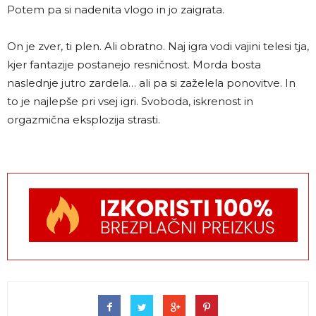
Potem pa si nadenita vlogo in jo zaigrata.
On je zver, ti plen. Ali obratno. Naj igra vodi vajini telesi tja,
kjer fantazije postanejo resničnost. Morda bosta
naslednje jutro zardela… ali pa si zaželela ponovitve. In
to je najlepše pri vsej igri. Svoboda, iskrenost in
orgazmična eksplozija strasti.