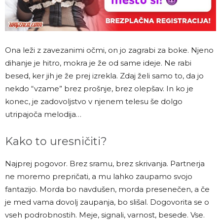
Ona leži z zavezanimi očmi, on jo zagrabi za boke. Njeno
dihanje je hitro, mokra je že od same ideje. Ne rabi
besed, ker jih je že prej izrekla. Zdaj želi samo to, da jo
nekdo “vzame” brez prošnje, brez olepšav. In ko je
konec, je zadovoljstvo v njenem telesu še dolgo
utripajoča melodija…
Kako to uresničiti?
Najprej pogovor. Brez sramu, brez skrivanja. Partnerja
ne moremo prepričati, a mu lahko zaupamo svojo
fantazijo. Morda bo navdušen, morda presenečen, a če
je med vama dovolj zaupanja, bo slišal. Dogovorita se o
vseh podrobnostih. Meje, signali, varnost, besede. Vse.