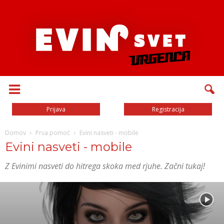
Prijava
Registracija
Domov
Prva pomoč
Evini nasveti - mobile
Evini nasveti - mobile
Z Evinimi nasveti do hitrega skoka med rjuhe. Začni tukaj!