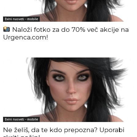
Evini nasveti - mobile
Naloži fotko za do 70% več akcije na
Urgenca.com!
Evini nasveti - mobile
Ne želiš, da te kdo prepozna? Uporabi