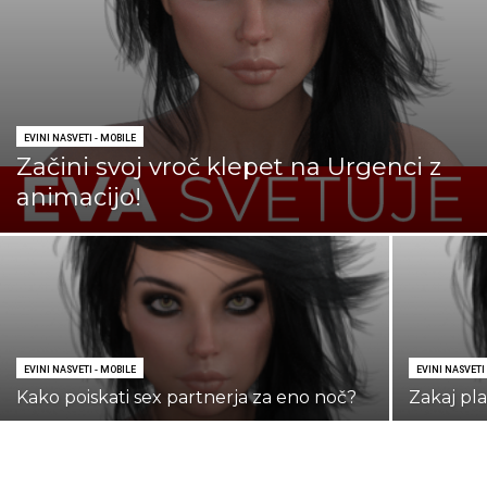
EVINI NASVETI - MOBILE
Začini svoj vroč klepet na Urgenci z
animacijo!
EVINI NASVETI - MOBILE
EVINI NASVETI
Kako poiskati sex partnerja za eno noč?
Zakaj pl