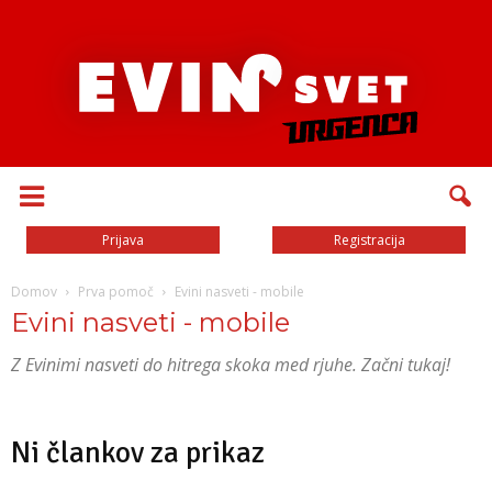
Prijava
Registracija
Domov
Prva pomoč
Evini nasveti - mobile
Evini nasveti - mobile
Z Evinimi nasveti do hitrega skoka med rjuhe. Začni tukaj!
Ni člankov za prikaz