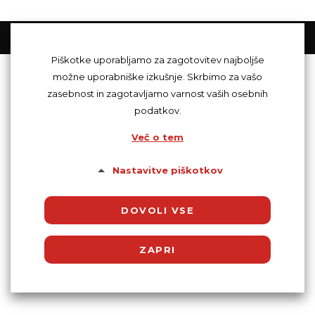
© Powered by SocDate™, © Copyright 2018 VenetiCOM
Piškotke uporabljamo za zagotovitev najboljše
možne uporabniške izkušnje. Skrbimo za vašo
zasebnost in zagotavljamo varnost vaših osebnih
podatkov.
Več o tem
Nastavitve piškotkov
DOVOLI VSE
ZAPRI
Potrebni